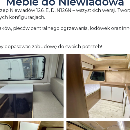
Meble do Niewiadowa
iewiadów 126, E, D, N126N – wszystkich wersji. Tworz
ch konfiguracjach.
, pieców centralnego ogrzewania, lodówek oraz inne
aby dopasować zabudowę do swoich potrzeb!