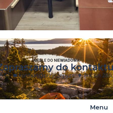
MEBLE DO NIEWIADOWA
Zapraszamy do kontaktu
4 01
kontakt@przyczepy.pl
Bocian 28A,
Menu