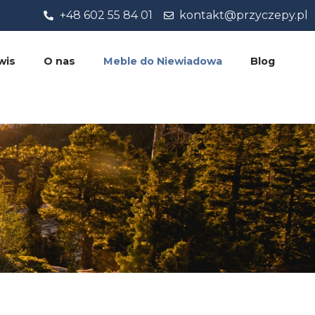
+48 602 55 84 01
kontakt@przyczepy.pl
wis
O nas
Meble do Niewiadowa
Blog